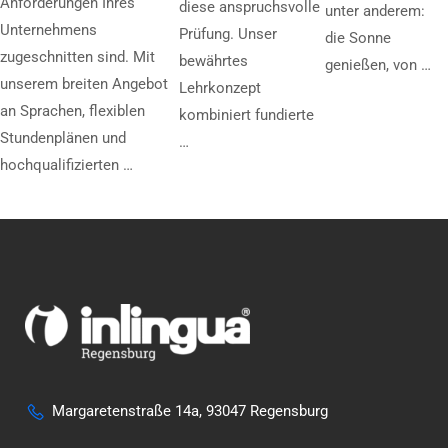
Anforderungen Ihres
diese anspruchsvolle
unter anderem:
Unternehmens
Prüfung. Unser
die Sonne
zugeschnitten sind. Mit
bewährtes
genießen, von …
unserem breiten Angebot
Lehrkonzept
an Sprachen, flexiblen
kombiniert fundierte
Stundenplänen und
…
hochqualifizierten …
Margaretenstraße 14a, 93047 Regensburg