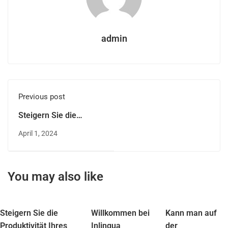
admin
Previous post
Steigern Sie die
Produktivität Ihres
April 1, 2024
Teams mit
maßgeschneiderten
Firmenkursen in allen
You may also like
Sprachen, auf allen
Niveaus und in jeder
Fachrichtung
Steigern Sie die
Willkommen bei
Kann man auf
Produktivität Ihres
Inlingua
der