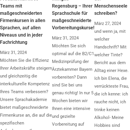
Teams mit
Regensburg – Ihrer
Menschenseele
maßgeschneiderten
Sprachschule für
schreiben?
Firmenkursen in allen
maßgeschneiderte
März 27, 2024
Sprachen, auf allen
Vorbereitungskurse!
und wenn ja, mit
Niveaus und in jeder
März 31, 2024
welcher
Fachrichtung
Möchten Sie sich
Handschrift? Mit
März 31, 2024
optimal auf die B2/C1
welcher Tinte?
Möchten Sie die Effizienz
Medizinprüfung der
Bericht aus dem
Ihrer Arbeitskräfte steigern
Ärztekammer Bayern
Alltag einer Hexe.
und gleichzeitig die
vorbereiten? Dann
Ich bin Elena, die
interkulturelle Kompetenz
sind Sie bei uns
verrückteste Frau,
Ihres Teams verbessern?
genau richtig! In nur 5
die ich kenne: ich
Unsere Sprachakademie
Wochen bieten wir
rauche nicht, ich
bietet maßgeschneiderte
Ihnen eine intensive
trinke keinen
Firmenkurse an, die auf die
und gezielte
Alkohol- Meine
spezifischen
Vorbereitung auf
Hobbies sind